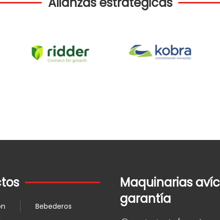
Alianzas estratégicas
tos
Maquinarias avíc
garantía
ón
Bebederos