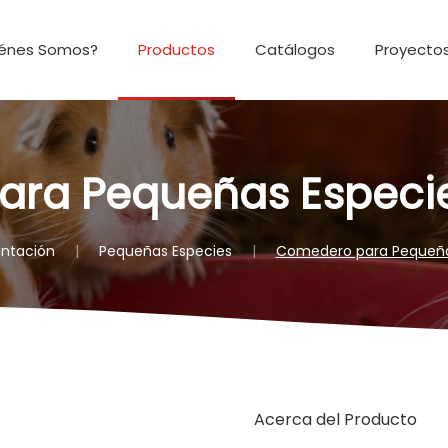
iénes Somos?
Productos
Catálogos
Proyectos
ra Pequeñas Especi
entación
Pequeñas Especies
Comedero para Pequeña
Acerca del Producto